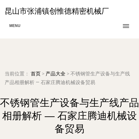
昆山市张浦镇创惟德精密机械厂
MENU
当前位置：
首页
>
产品大全
>
不锈钢管生产设备与生产线
产品相册解析 — 石家庄腾迪机械设备贸易
不锈钢管生产设备与生产线产品
相册解析 — 石家庄腾迪机械设
备贸易