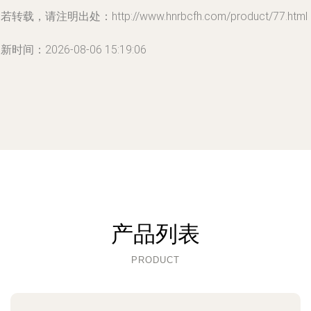
若转载，请注明出处：http://www.hnrbcfh.com/product/77.html
新时间：2026-08-06 15:19:06
产品列表
PRODUCT