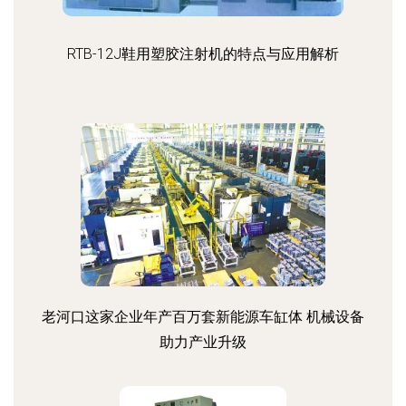
RTB-12J鞋用塑胶注射机的特点与应用解析
老河口这家企业年产百万套新能源车缸体 机械设备
助力产业升级